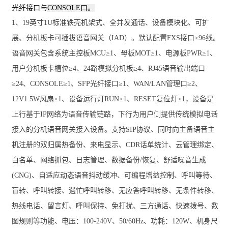
光纤接口与
CONSOLE口。
1、19英寸1U标准铁壳机架式、全并发通话、设备模块化、可扩
展、分机板卡可插拔语音网关（IAD）。默认配置FXS接口≥96线。
语音网关包含系统主控板MCU≥1、母板MOT≥1、电源板PWR≥1、
用户分机板卡槽位≥4、24路模拟分机板≥4、RJ45语音输出端口
≥24、CONSOLE≥1、SFP光纤接口≥1、WAN/LAN管理口≥2、
12V1.5W风扇≥1、设备运行灯RUN≥1、RESET复位灯≥1，设备是
上行基于IP网络为语音传输链路，下行为用户侧提供传统模拟电话
接入的分机语音网关接入设备。支持SIP协议、同时向主备语音主
机注册的双归属热备份、来电显示、CDR话单统计、云管理绑定、
白名单、网络抓包、日志管理、数据备份/恢复、舒适噪音生成
(CNG)、自适应动态语音抖动缓冲、可编程增益控制、呼叫等待、
盲转、呼叫转接、遇忙呼叫转移、无应答呼叫转移、无条件转移、
热线电话、留言灯、呼叫保持、免打扰、三方通话、快速拨号、数
图规则等功能、电压：100-240V、50/60Hz、功耗：120W、机身尺