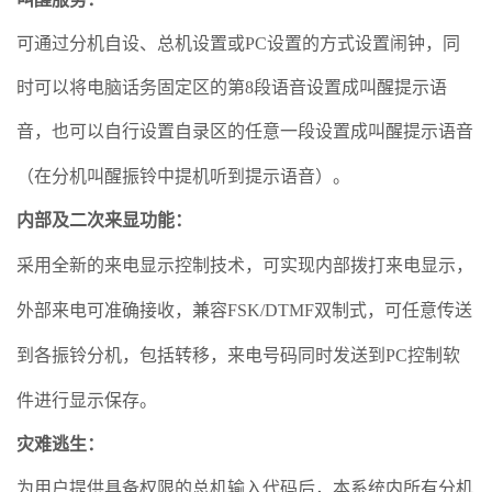
可通过分机自设、总机设置或PC设置的方式设置闹钟，同
时可以将电脑话务固定区的第8段语音设置成
叫醒
提示语
音，也可以自行设置自录区的任意一段设置成
叫醒
提示语音
（在分机
叫醒
振铃中提机听到提示语音）。
内部及二次来显功能
：
采用全新的来电显示控制技术，可实现内部拨打来电显示，
外部来电可准确接收，兼容FSK/DTMF双制式，可任意传送
到各振铃分机，包括转移，来电号码同时发送到PC控制软
件进行显示保存。
灾难逃生：
为用户提供具备权限的总机输入代码后，本系统内所有分机