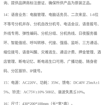
询、提供品牌商标注册证、确保所供产品为原装正品。
14：语音业务：电脑管理、电脑话务员、二次来显、1-6位
不等号分机并存、分机自改分机号、电话会议、语音报号、
外线专用、弹性编码、分机分组、分机热线、日夜服务循
环、智能值班、呼叫转移、代接、强插、监听、三方通话、
缩位拨号、语音叫醒、灾难逃生、通话计费、押金管理、酒
店管理、断电记忆、断电逃生口可用、广播功能、随身密
码、分区振铃、IP拨号。
15：电源：AC220V、功耗：35W、馈电：DC40V 25mA±1
5%、铃流：AC75V±10% 50HZ、谐波失真≦10%。
16：尺寸：430*200*100mm（长*宽*高）。