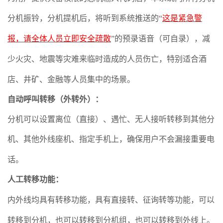
分机振铃，分机提机后，将听到系统推送的“
这是紧急警
报，请全体人员立即安全疏散
”的预录语音（可自录），减
少火灾、地震等灾难来临时造成的人员伤亡，特别适合酒
店、井矿、金融等人员集中的场景。
自动呼叫
转移（外转外
）
：
分机可以设置离位（直接）、遇忙、无人接听转移到
其他
分
机
、
其他外线座机、指定手机
上
，
确保用户不会漏接重要电
话
。
人工转移功能
：
内外线均具有转移功能，具有直接转、征询转等功能，可以
转移到分机，也可以转移到分机组，也可以转移到外线上。